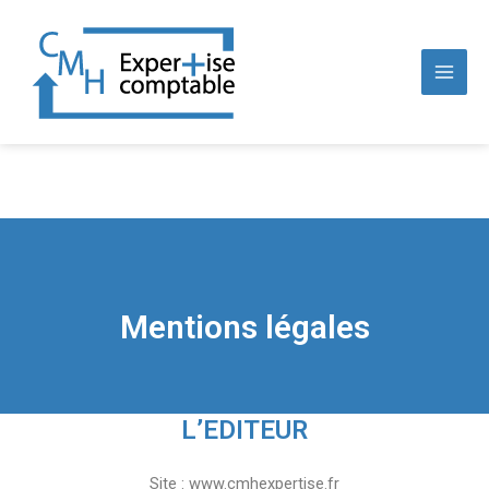
Aller
MAI
au
MEN
contenu
Mentions légales
L’EDITEUR
Site : www.cmhexpertise.fr